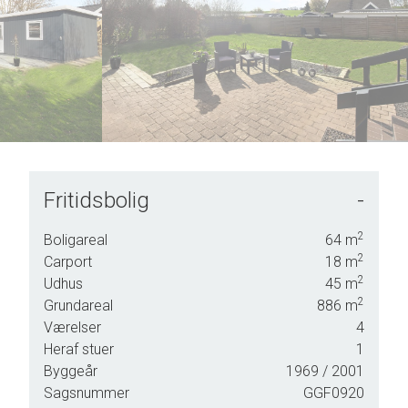
5
6
7
8
9
Fritidsbolig
-
2
Boligareal
64
m
2
Carport
18
m
2
Udhus
45
m
2
Grundareal
886
m
Værelser
4
Heraf stuer
1
Byggeår
1969
/ 2001
Sagsnummer
GGF0920