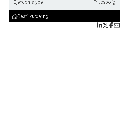
Ejendomstype
Fritidsbolig
Bestil vurdering
n 12
for
langt
på 28