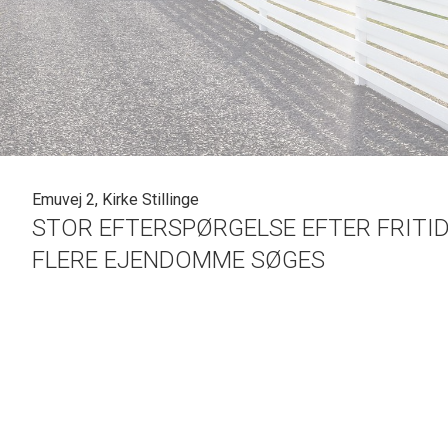
Emuvej 2, Kirke Stillinge
STOR EFTERSPØRGELSE EFTER FRITI
FLERE EJENDOMME SØGES
NYRENOVERET FRITIDSHUS
92 M2+16 M2 UDESTUE, SOM KAN ANVENDES HELE ÅRET
I VESTSJÆLLANDS MEST POPULÆRE FERIEOMRÅDE
KUN 150 METER TIL STRAND OG HAV
INDFLYTNINGSKLART TIL DEN KOMMENDE SOMMER