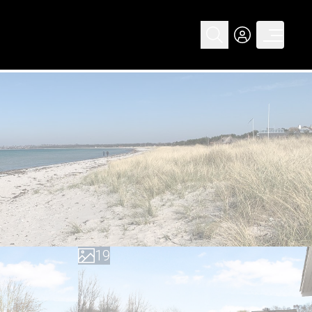
0
1
2
3
4
5
6
7
0
8
1
9
2
3
4