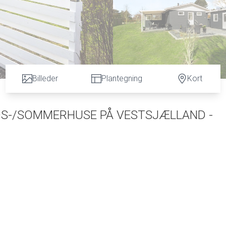
Billeder
Plantegning
Kort
DS-/SOMMERHUSE PÅ VESTSJÆLLAND -