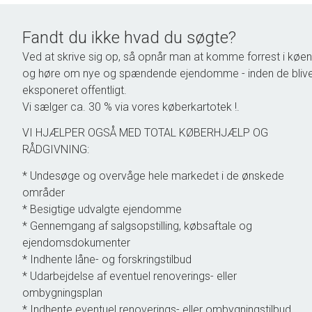
Fandt du ikke hvad du søgte?
Ved at skrive sig op, så opnår man at komme forrest i køen
og høre om nye og spændende ejendomme - inden de bliv
eksponeret offentligt.
Vi sælger ca. 30 % via vores køberkartotek !.
VI HJÆLPER OGSÅ MED TOTAL KØBERHJÆLP OG
RÅDGIVNING:
* Undesøge og overvåge hele markedet i de ønskede
områder
* Besigtige udvalgte ejendomme
* Gennemgang af salgsopstilling, købsaftale og
ejendomsdokumenter
* Indhente låne- og forskringstilbud
* Udarbejdelse af eventuel renoverings- eller
ombygningsplan
* Indhente eventuel renoverings- eller ombygningstilbud