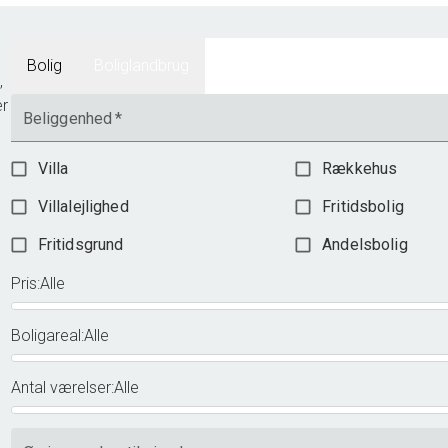
Bolig
Boliglandbrug
,
er
Beliggenhed
*
Villa
Rækkehus
Villalejlighed
Fritidsbolig
Fritidsgrund
Andelsbolig
Pris
:
Alle
Boligareal
:
Alle
Antal værelser
:
Alle