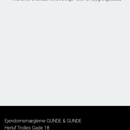
Ejendomsmæglerne GUNDE & GUNDE
Herluf Trolles Gade 18