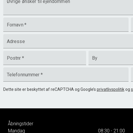
Øvrige ønsker til ejendommen
Fornavn
*
Adresse
Postnr
*
By
Telefonnummer
*
Dette site er beskyttet af reCAPTCHA og Google’s
privatlivspolitik
og
s
Åbningstider
Mandag
08:30 - 21:00