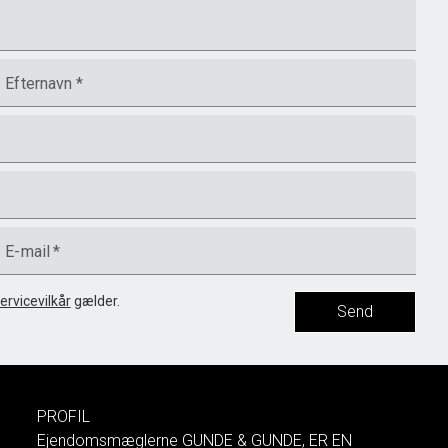
Efternavn
*
E-mail
*
ervicevilkår
gælder.
Send
PROFIL
Ejendomsmæglerne GUNDE & GUNDE, ER EN