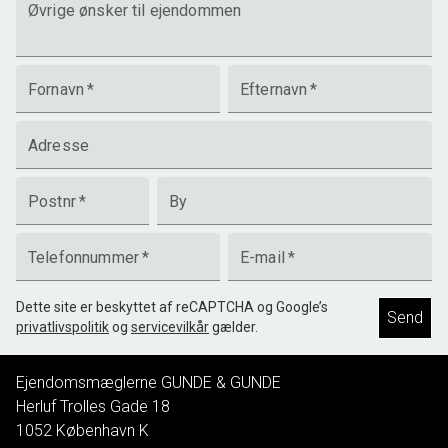
Øvrige ønsker til ejendommen
Fornavn
*
Efternavn
*
Adresse
Postnr
*
By
Telefonnummer
*
E-mail
*
Dette site er beskyttet af reCAPTCHA og Google’s
Send
privatlivspolitik
og
servicevilkår
gælder.
Ejendomsmæglerne GUNDE & GUNDE
Herluf Trolles Gade 18
1052
København K