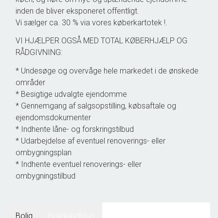
inden de bliver eksponeret offentligt.
Vi sælger ca. 30 % via vores køberkartotek !.
VI HJÆLPER OGSÅ MED TOTAL KØBERHJÆLP OG
RÅDGIVNING:
* Undesøge og overvåge hele markedet i de ønskede
områder
* Besigtige udvalgte ejendomme
* Gennemgang af salgsopstilling, købsaftale og
ejendomsdokumenter
* Indhente låne- og forskringstilbud
* Udarbejdelse af eventuel renoverings- eller
ombygningsplan
* Indhente eventuel renoverings- eller
ombygningstilbud
Bolig
Boliglandbrug