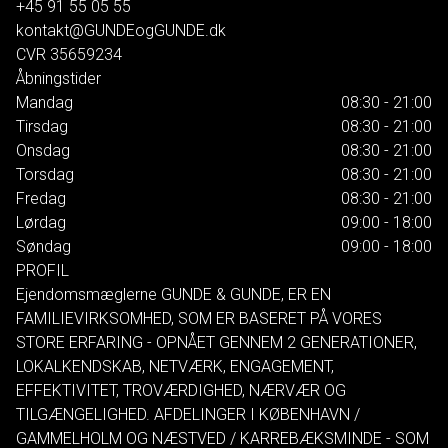
+45 91 55 05 55
kontakt@GUNDEogGUNDE.dk
CVR
35659234
Åbningstider
Mandag
08:30 - 21:00
Tirsdag
08:30 - 21:00
Onsdag
08:30 - 21:00
Torsdag
08:30 - 21:00
Fredag
08:30 - 21:00
Lørdag
09:00 - 18:00
Søndag
09:00 - 18:00
PROFIL
Ejendomsmæglerne GUNDE & GUNDE, ER EN
FAMILIEVIRKSOMHED, SOM ER BASERET PÅ VORES
STORE ERFARING - OPNÅET GENNEM 2 GENERATIONER,
LOKALKENDSKAB, NETVÆRK, ENGAGEMENT,
EFFEKTIVITET, TROVÆRDIGHED, NÆRVÆR OG
TILGÆNGELIGHED. AFDELINGER I KØBENHAVN /
GAMMELHOLM OG NÆSTVED / KARREBÆKSMINDE - SOM