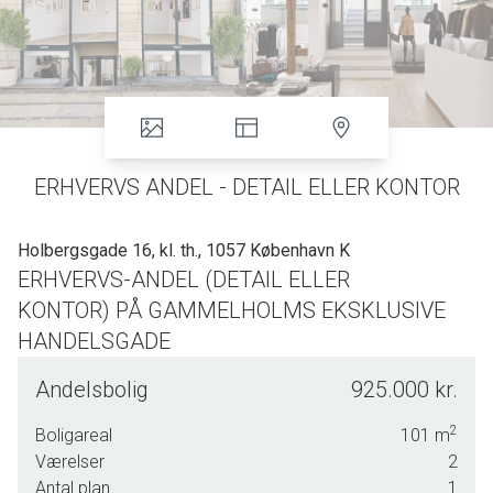
ERHVERVS ANDEL - DETAIL ELLER KONTOR
Holbergsgade 16, kl. th., 1057 København K
ERHVERVS-ANDEL (DETAIL ELLER
KONTOR) PÅ GAMMELHOLMS EKSKLUSIVE
HANDELSGADE
PÅ GAMMELHOLMS EKSKLUSIVE HANDELSGADE
Andelsbolig
925.000 kr.
GADEN OG OMRÅDET HAR ET STORT INDEN- OG
UDENLANDSK KUNDEGRUNDLAG
2
Boligareal
101
m
Værelser
2
117 M2 MED STORT POTIENTIALE OG MULIGHED FOR
SKABELSE AF ØNSKET STIL
Antal plan
1