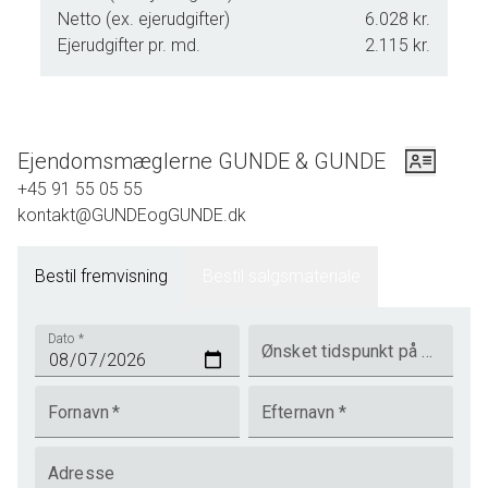
lejes 100 meter fra ejendommen i en af de 2
Netto (ex. ejerudgifter)
6.028 kr.
lystbådehavne. Der er halvtimes drift på busforbindelsen til
Ejerudgifter pr. md.
2.115 kr.
Næstved, som tager 10 minutter, og hvis man har lidt mere
tid, så kan turbåden "Friheden" varmt anbefales eller en flot
cykeltur på 10 km langs fjorden.
Ejendomsmæglerne GUNDE & GUNDE
Ejendommen:
+45 91 55 05 55
Fremstår i god og indflytningsklar stand, med bl.a. et
kontakt@GUNDEogGUNDE.dk
badeværelse af nyere årgang. Døre og vinduer er med
termoruder. Hovedparten af tagrender og nedløbsrør er
Bestil fremvisning
Bestil salgsmateriale
skiftet. Taget er belagt med tagpap og facaden med træ.
Der er indlagt offentlig vand og vandafledning. Fibernet er
muligt. Om nødvendigt kan der parkeres ca. 3 biler i
Dato
*
Ønsket tidspunkt på dagen
forhaven.
De generelle regler for ny bebyggelse er følgende:
Fornavn
*
Efternavn
*
Bebyggelsesprocenten maks. 15 %. Maksimalt areal på 51
Adresse
m2 inkl. udestuer og højst i 1 etage (hems tillades), med