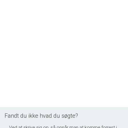
redskabsrum.
Ejendomsmæglerne GUNDE & GUNDE vurderer, sælger og
udlejer på hele Sjælland.
Ønsker du at vide hvad vi kan sælge eller udleje din
nuværende villa, villalejlighed,
rækkehus, ejerlejlighed, andelslejlighed eller sommerhus til,
så ring på 91550555 eller
skriv til os på kontakt@GUNDEogGUNDE.dk, så kommer vi
gerne forbi med et gratis og uforpligtende tilbud.
Fandt du ikke hvad du søgte?
Ved at skrive sig op, så opnår man at komme forrest i