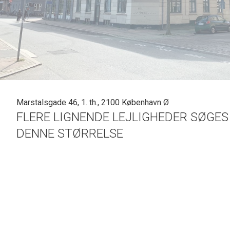
Marstalsgade 46, 1. th., 2100 København Ø
FLERE LIGNENDE LEJLIGHEDER SØGES
DENNE STØRRELSE
KLASSISK LEJLIGHED PÅ INDRE ØSTERBRO
STILLE BELIGGENHED
STOR ALTAN OG SMUKT GÅRDANLÆG
GOD OG DELEVENLIG PLANLØSNING
Beliggenheden:
På attraktive og meget efterspurgte indre Østerbro, hvor der er kort afstand 