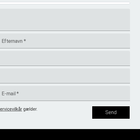
Efternavn
*
E-mail
*
ervicevilkår
gælder.
Send