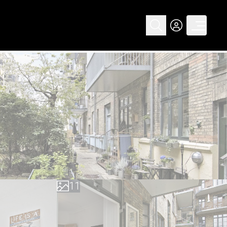
0
0
1
1
2
2
3
3
4
4