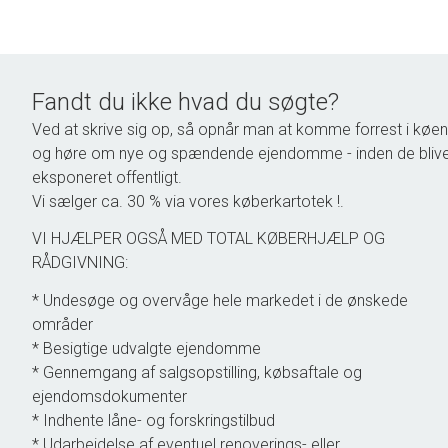
Fandt du ikke hvad du søgte?
Ved at skrive sig op, så opnår man at komme forrest i køen
og høre om nye og spændende ejendomme - inden de bliv
eksponeret offentligt.
Vi sælger ca. 30 % via vores køberkartotek !.
VI HJÆLPER OGSÅ MED TOTAL KØBERHJÆLP OG
RÅDGIVNING:
* Undesøge og overvåge hele markedet i de ønskede
områder
* Besigtige udvalgte ejendomme
* Gennemgang af salgsopstilling, købsaftale og
ejendomsdokumenter
* Indhente låne- og forskringstilbud
* Udarbejdelse af eventuel renoverings- eller