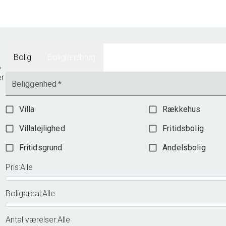
Bolig
Boliglandbrug
,
er
Beliggenhed
*
Villa
Rækkehus
Villalejlighed
Fritidsbolig
Fritidsgrund
Andelsbolig
Pris
:
Alle
Boligareal
:
Alle
Antal værelser
:
Alle