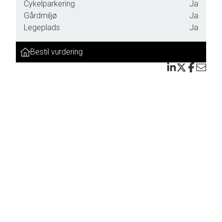
Cykelparkering
Ja
Gårdmiljø
Ja
Legeplads
Ja
Bestil vurdering
ning
lt af
os på