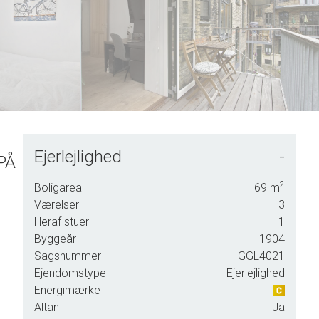
5
5
6
6
7
7
8
8
9
9
Ejerlejlighed
-
PÅ
2
Boligareal
69
m
Værelser
3
Heraf stuer
1
Byggeår
1904
Sagsnummer
GGL4021
Ejendomstype
Ejerlejlighed
Energimærke
Altan
Ja
, samt