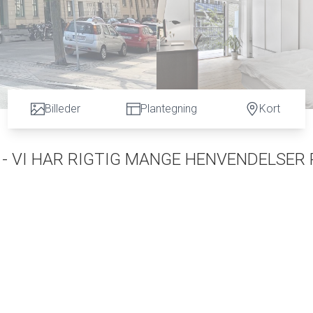
Billeder
Plantegning
Kort
 - VI HAR RIGTIG MANGE HENVENDELSER 
til Kastellet, Østre Anlæg, Langelinie, havnebadet i Nordhavnen, Svanemøllen strand