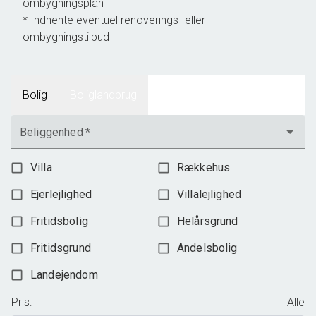
ombygningsplan
Ønsker du også det bedste for din nuværende villa, villalejlighed,
rækkehus, ejerlejlighed, andelslejlighed, sommerhus eller byggegrund,
* Indhente eventuel renoverings- eller
så kontakt os på tlf. 91550555 eller på
kontakt@GUNDEogGUNDE.dk
ombygningstilbud
- så kommer vi gerne forbi med en gratis og uforpligtende
Bolig
Boliglandbrug
Beliggenhed
*
Villa
Rækkehus
Ejerlejlighed
Villalejlighed
Fritidsbolig
Helårsgrund
Fritidsgrund
Andelsbolig
Landejendom
Pris
:
Alle