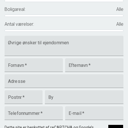
Boligareal
:
Alle
Antal værelser
:
Alle
Øvrige ønsker til ejendommen
Fornavn
*
Efternavn
*
Adresse
Postnr
*
By
Telefonnummer
*
E-mail
*
Dette site er beskyttet af reCAPTCHA og Google’s