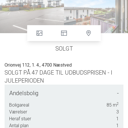
SOLGT
Orionvej 112, 1. 4., 4700 Næstved
SOLGT PÅ 47 DAGE TIL UDBUDSPRISEN - I
JULEPERIODEN
SPÆNDENDE LEJLIGHED FRA 2007 I
Andelsbolig
-
PERFEKT STAND
2
Boligareal
85
m
ELEVATOR – ÆLDRE OG
Værelser
3
HANDICAPVENLIGT
Heraf stuer
1
STOR (CA.9 M2) ALTAN OG FLOT UDSIGT
Antal plan
1