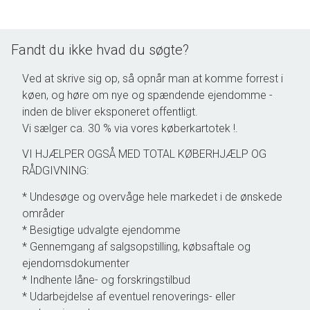
Arkitekten har haft stor fokus på, at det skulle være venlige og
dejlige lejligheder at leve i. Således er lysindfaldet, rum- og
Fandt du ikke hvad du søgte?
udearealer prioriteret højt, med store vinduespartier, stor
loftshøjde og udearealer både mod nordøst og sydvest. Der har
Ved at skrive sig op, så opnår man at komme forrest i
ikke været røget eller holdt husdyr i lejligheden.
køen, og høre om nye og spændende ejendomme -
Planløsning:
inden de bliver eksponeret offentligt.
Vi sælger ca. 30 % via vores køberkartotek !.
Entré med mange skabe. Skøn stue med fantastisk lysindfald,
VI HJÆLPER OGSÅ MED TOTAL KØBERHJÆLP OG
direkte adgang til den store altan (ca. 9 m2) og i åben
RÅDGIVNING:
forbindelse til køkkenet. Smagfuldt køkken med hårde
hvidevarer i rustfri stål. Stort soveværelse med klædeskab.
* Undesøge og overvåge hele markedet i de ønskede
Badeværelse med niche, vaskemaskine og gulvvarme.
områder
Børneværelse - ligeledes med klædeskab -, i en størrelse som
* Besigtige udvalgte ejendomme
kan opfylde de fleste ønsker.
* Gennemgang af salgsopstilling, købsaftale og
ejendomsdokumenter
* Indhente låne- og forskringstilbud
Ejendomsmæglerne GUNDE & GUNDE vurderer, sælger og udlejer på
* Udarbejdelse af eventuel renoverings- eller
hele Sjælland.