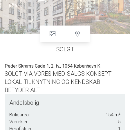
SOLGT
Peder Skrams Gade 1, 2. tv., 1054 København K
SOLGT VIA VORES MED-SALGS KONSEPT -
LOKAL TILKNYTNING OG KENDSKAB
BETYDER ALT
TOTALRENOVERET EJENDOM OG LEJLIGHED PÅ SKØNNE
Andelsbolig
-
GAMMELHOLM
EKSKLUSIV LEJLIGHED I ENESTÅENDE GOD STAND
2
Boligareal
154
m
OPTIMAL PLANLØSNING - MED STORE RUM OG 2 BADEVÆRELER
Værelser
5
USÆDVANLIG STOR OG SMUK GÅRDHAVE
Heraf stuer
1