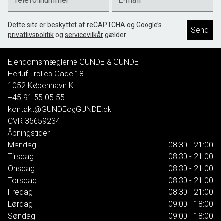
Telefonnummer
*
E-mail
*
Dette site er beskyttet af reCAPTCHA og Google’s
Send
privatlivspolitik
og
servicevilkår
gælder.
Ejendomsmæglerne GUNDE & GUNDE
Herluf Trolles Gade 18
1052
København K
+45 91 55 05 55
kontakt@GUNDEogGUNDE.dk
CVR
35659234
Åbningstider
Mandag
08:30 - 21:00
Tirsdag
08:30 - 21:00
Onsdag
08:30 - 21:00
Torsdag
08:30 - 21:00
Fredag
08:30 - 21:00
Lørdag
09:00 - 18:00
Søndag
09:00 - 18:00