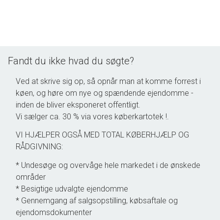
Ejendomsmæglerne GUNDE & GUNDE vurderer, sælger og udlejer på
hele Sjælland.
Ønsker du også det bedste for din nuværende villa, villalejlighed,
rækkehus, ejerlejlighed, andelslejlighed eller sommerhus, så ring på
91550555 eller skriv til os på
kontakt@GUNDEogGUNDE.dk
, så
kommer vi gerne forbi med en gratis og uforpligtende vurdering.
Fandt du ikke hvad du søgte?
Ved at skrive sig op, så opnår man at komme forrest i
køen, og høre om nye og spændende ejendomme -
inden de bliver eksponeret offentligt.
Vi sælger ca. 30 % via vores køberkartotek !.
VI HJÆLPER OGSÅ MED TOTAL KØBERHJÆLP OG
RÅDGIVNING:
* Undesøge og overvåge hele markedet i de ønskede
områder
* Besigtige udvalgte ejendomme
* Gennemgang af salgsopstilling, købsaftale og
ejendomsdokumenter