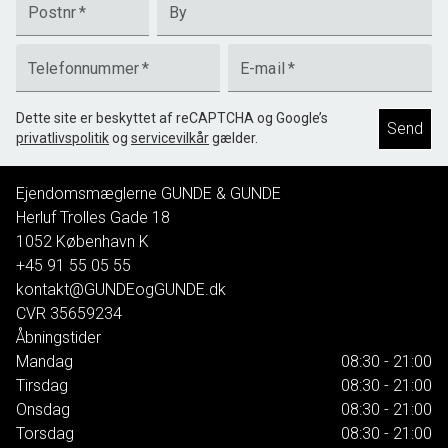
Postnr
*
By
Telefonnummer
*
E-mail
*
Dette site er beskyttet af reCAPTCHA og Google’s
Send
privatlivspolitik
og
servicevilkår
gælder.
Ejendomsmæglerne GUNDE & GUNDE
Herluf Trolles Gade 18
1052
København K
+45 91 55 05 55
kontakt@GUNDEogGUNDE.dk
CVR
35659234
Åbningstider
Mandag
08:30 - 21:00
Tirsdag
08:30 - 21:00
Onsdag
08:30 - 21:00
Torsdag
08:30 - 21:00