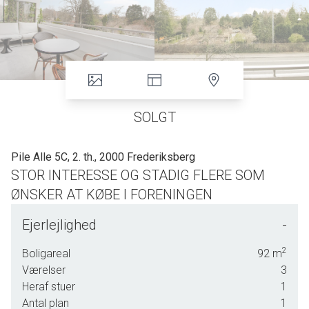
SOLGT
Pile Alle 5C, 2. th., 2000 Frederiksberg
STOR INTERESSE OG STADIG FLERE SOM
ØNSKER AT KØBE I FORENINGEN
ENESTÅENDE EJENDOM - I HJERTET AF
Ejerlejlighed
-
FREDERIKSBERG
2
Boligareal
92
m
PANORAMAUDSIGT TIL FREDERIKSBERG
Værelser
3
HAVE OG SLOT.
Heraf stuer
1
ALT I FÆLLESFALITETER, BL.A.
Antal plan
1