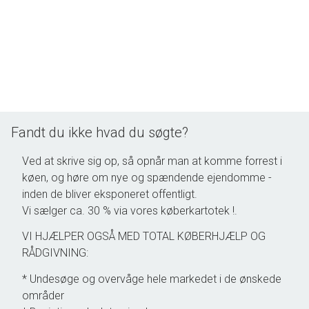
drift.
Foreningen administreres professionelt og har
en god økonomi,
LEJLIGHEDEN:
Er en velholdt og veldisponeret 3 værelses i en
god størrelse, med et dejligt lysindfald fra både
øst og vest.
Fandt du ikke hvad du søgte?
Mulig overtagelse: Når sælger har fundet anden
passende bolig.
Ved at skrive sig op, så opnår man at komme forrest i
køen, og høre om nye og spændende ejendomme -
PLANLØSNING:
inden de bliver eksponeret offentligt.
Entré og fordelingsgang med skabe til overtøjet.
Vi sælger ca. 30 % via vores køberkartotek !.
Usædvanligt stort og tidssvarende køkken-
VI HJÆLPER OGSÅ MED TOTAL KØBERHJÆLP OG
alrum, hvor stuearealet adskilles af køkkenøen.
RÅDGIVNING:
Køkkenet fra 2020 og har en bordplade i
Silestone, Vola armatur samt hårde hvidevarer
* Undesøge og overvåge hele markedet i de ønskede
fra bl.a. Smeg.
områder